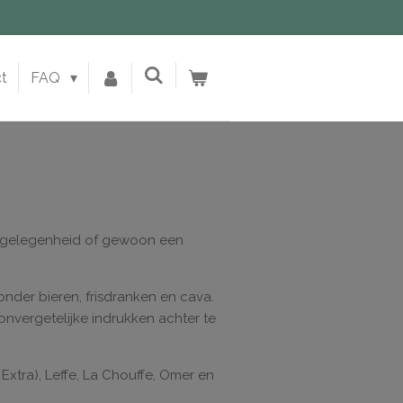
t
FAQ
ere gelegenheid of gewoon een
nder bieren, frisdranken en cava.
nvergetelijke indrukken achter te
 Extra), Leffe, La Chouffe, Omer en