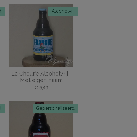
d
Alcoholvrij
La Chouffe Alcoholvrij -
Met eigen naam
€ 5,49
d
Gepersonaliseerd