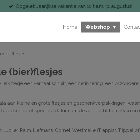
Opgelet: Jaarlijkse vakantie van 10 t.e.m. 31 augustus!
Home
Webshop
Contac
erde flesjes
 (bier)flesjes
 elk flesje een verhaal schuilt, een herinnering, een bijzond
la aan kleine en grote flesjes en geschenkverpakkingen, waaro
 boodschap of speciale datum om de aandacht te trekken en o
 Jupiler, Palm, Liefmans, Cornet, Westmalle (Trappist, Trippel of