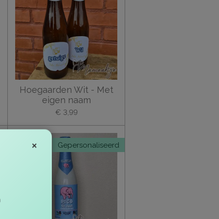
Hoegaarden Wit - Met
eigen naam
€ 3,99
d
Gepersonaliseerd
×
n