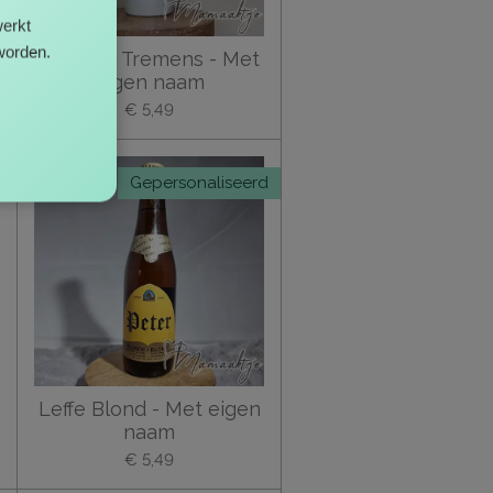
erkt
worden.
Delirium Tremens - Met
eigen naam
€ 5,49
d
Gepersonaliseerd
Leffe Blond - Met eigen
naam
€ 5,49