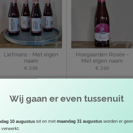
Liefmans - Met eigen
Hoegaarden Rosée -
naam
Met eigen naam
€ 3,99
€ 3,99
Gepersonaliseerd
Gepersonaliseer
Wij gaan er even tussenuit
dag 10 augustus
tot en met
maandag 31 augustus
worden er gee
n verwerkt.