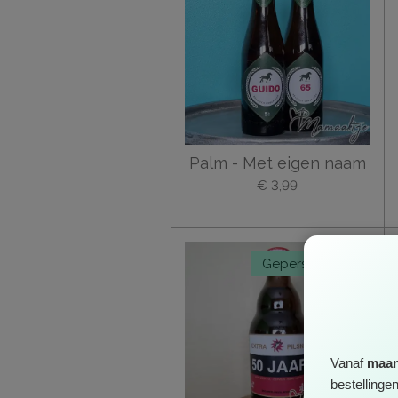
Palm - Met eigen naam
€ 3,99
Gepersonaliseerd
Vanaf
maan
bestellinge