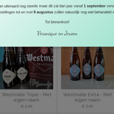
an uiteraard nog steeds maar dit zal dan pas vanaf
1 september
verw
tellingen tot en met
9 augustus
zullen natuurlijk nog wel behandeld 
Cornet Oaked - Met
Kwaremont - Met eigen
eigen naam
naam
Tot binnenkort!
€ 5,49
€ 5,49
Veronique en Jeroen
Gepersonaliseerd
Gepersonaliseer
Westmalle Tripel - Met
Westmalle Extra - Met
eigen naam
eigen naam
€ 5,49
€ 5,49