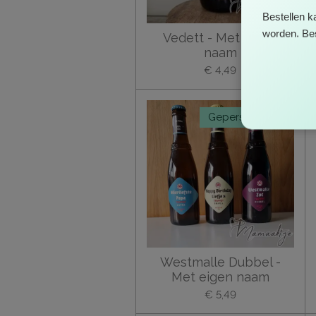
Bestellen k
worden. Bes
Vedett - Met eigen
naam
€ 4,49
Gepersonaliseerd
Westmalle Dubbel -
Met eigen naam
€ 5,49