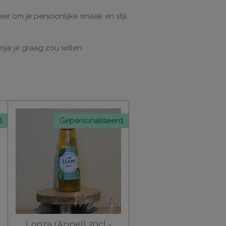
r om je persoonlijke smaak en stijl
sje je graag zou willen
d
Gepersonaliseerd
Looza (Appel) 20cl -