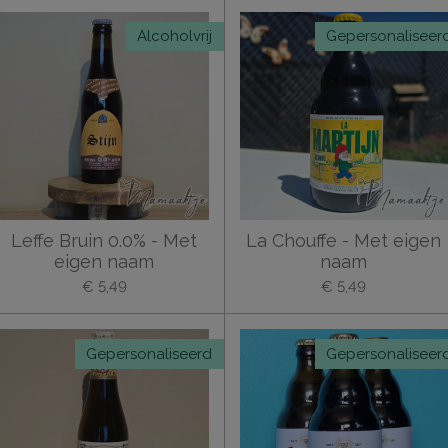
Alcoholvrij
Gepersonaliseer
Leffe Bruin 0.0% - Met
La Chouffe - Met eigen
eigen naam
naam
€ 5,49
€ 5,49
Gepersonaliseerd
Gepersonaliseer