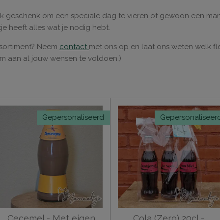
ek geschenk om een speciale dag te vieren of gewoon een manie
e heeft alles wat je nodig hebt.
 assortiment? Neem
contact
met ons op en laat ons weten welk fle
om aan al jouw wensen te voldoen.)
Gepersonaliseerd
Gepersonaliseer
Cecemel - Met eigen
Cola (Zero) 20cl -