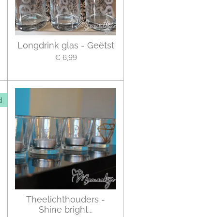
Longdrink glas - Geëtst
€ 6,99
d
Theelichthouders -
Shine bright...