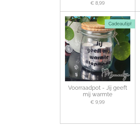
€ 8,99
Cadeautip!
Voorraadpot - Jij geeft
mij warmte
€ 9,99