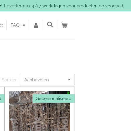
Levertermijn: 4 à 7 werkdagen voor producten op voorraad.
ct
FAQ
Sorteer:
d
Gepersonaliseerd