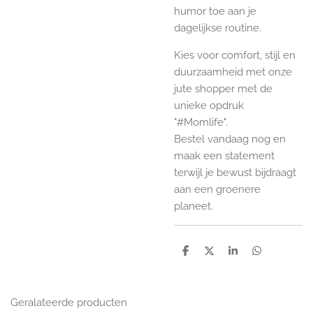
humor toe aan je
dagelijkse routine.
Kies voor comfort, stijl en
duurzaamheid met onze
jute shopper met de
unieke opdruk
"#Momlife".
Bestel vandaag nog en
maak een statement
terwijl je bewust bijdraagt
aan een groenere
planeet.
D
D
S
D
e
e
h
e
l
e
a
l
e
l
r
e
n
e
n
Geralateerde producten