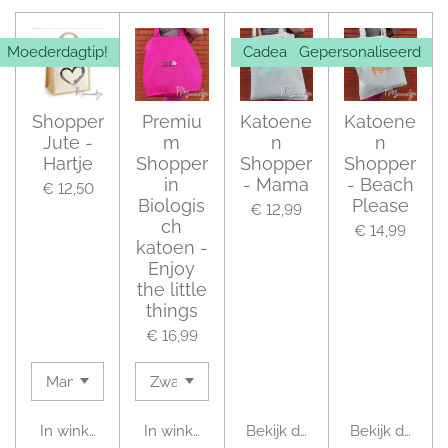
Moederdagtip!
Cadeautip!
Gepersonaliseerd
Shopper
Premiu
Katoene
Katoene
Jute -
m
n
n
Hartje
Shopper
Shopper
Shopper
in
- Mama
- Beach
€ 12,50
Biologis
Please
€ 12,99
ch
€ 14,99
katoen -
Enjoy
the little
things
€ 16,99
In winkelwagen
In winkelwagen
Bekijk details
Bekijk details