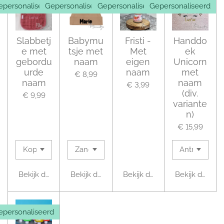
epersonaliseerd
Gepersonaliseerd
Gepersonaliseerd
Gepersonaliseerd
Slabbetj
Babymu
Fristi -
Handdo
e met
tsje met
Met
ek
gebordu
naam
eigen
Unicorn
urde
naam
met
€ 8,99
naam
naam
€ 3,99
(div.
€ 9,99
variante
n)
€ 15,99
Bekijk details
Bekijk details
Bekijk details
Bekijk details
epersonaliseerd