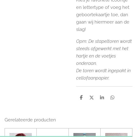
en lettertype of voeg het
geboortekaartje toe, dan
gaan wij hiermeer aan de
slag!
Opm: De stapeltoren wordt
steeds afgewerkt met het
hartje en de voetjes
onderaan.
De toren wordt ingepakt in
cellofaanpapier.
D
D
S
D
e
e
h
e
l
e
a
l
e
l
r
e
n
e
n
Gerelateerde producten