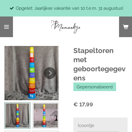
Ga
Opgelet: Jaarlijkse vakantie van 10 t.e.m. 31 augustus!
direct
naar
de
hoofdinhoud
Stapeltoren
met
geboortegegev
ens
Gepersonaliseerd
€ 17,99
Icoontje