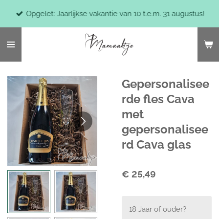
Ga
Opgelet: Jaarlijkse vakantie van 10 t.e.m. 31 augustus!
direct
naar
de
hoofdinhoud
Gepersonalisee
rde fles Cava
met
gepersonalisee
rd Cava glas
€ 25,49
18 Jaar of ouder?