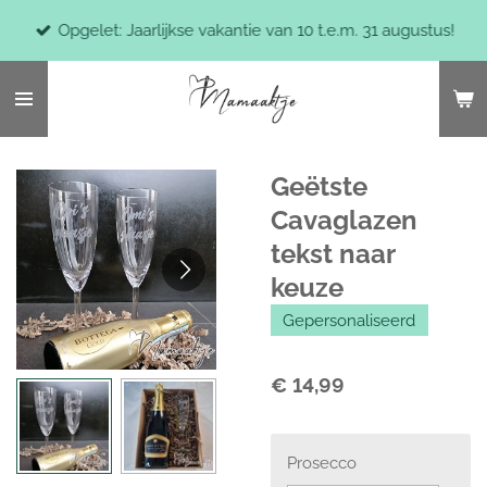
Ga
Opgelet: Jaarlijkse vakantie van 10 t.e.m. 31 augustus!
direct
naar
de
hoofdinhoud
Geëtste
Cavaglazen
tekst naar
keuze
Gepersonaliseerd
€ 14,99
Prosecco