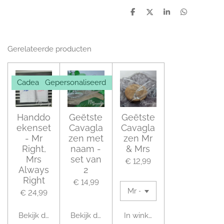
D
D
S
D
e
e
h
e
l
e
a
l
e
l
r
e
n
e
n
Gerelateerde producten
Cadeautip!
Gepersonaliseerd
Handdo
Geëtste
Geëtste
ekenset
Cavagla
Cavagla
- Mr
zen met
zen Mr
Right,
naam -
& Mrs
Mrs
set van
€ 12,99
Always
2
Right
€ 14,99
€ 24,99
Bekijk details
Bekijk details
In winkelwagen